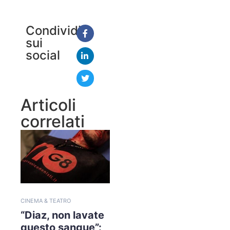
Condividi
sui
social
Articoli
correlati
CINEMA & TEATRO
“Diaz, non lavate
questo sangue”: