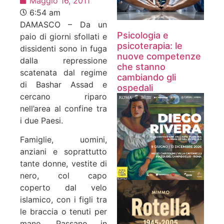
Maggio 16, 2011
6:54 am
DAMASCO – Da un
Psicologia e
paio di giorni sfollati e
psicoterapia: le
dissidenti sono in fuga
nuove competenze
dalla repressione
che stanno
scatenata dal regime
cambiando gli
di Bashar Assad e
ospedali
cercano riparo
nell’area al confine tra
i due Paesi.
Famiglie, uomini,
anziani e soprattutto
tante donne, vestite di
nero, col capo
coperto dal velo
islamico, con i figli tra
le braccia o tenuti per
mano. Passano in