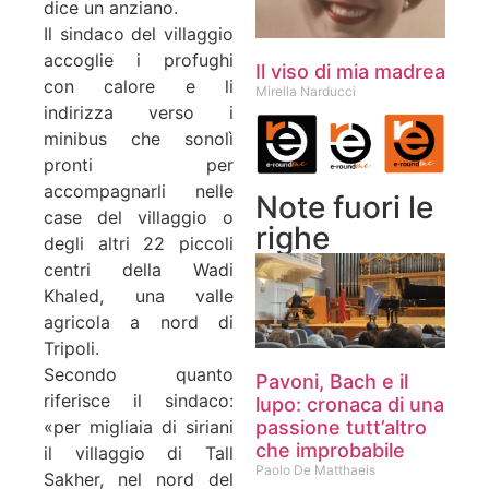
dice un anziano.
Il sindaco del villaggio
accoglie i profughi
Il viso di mia madrea
con calore e li
Mirella Narducci
indirizza verso i
minibus che sonolì
pronti per
accompagnarli nelle
Note fuori le
case del villaggio o
righe
degli altri 22 piccoli
centri della Wadi
Khaled, una valle
agricola a nord di
Tripoli.
Secondo quanto
Pavoni, Bach e il
riferisce il sindaco:
lupo: cronaca di una
passione tutt’altro
«per migliaia di siriani
che improbabile
il villaggio di Tall
Paolo De Matthaeis
Sakher, nel nord del