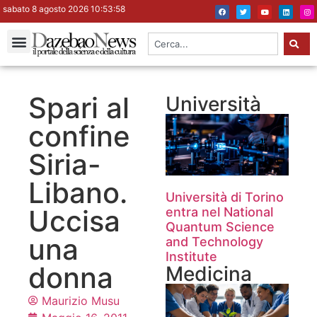
sabato 8 agosto 2026 10:53:59
Spari al
Università
confine
Siria-
Libano.
Università di Torino
Uccisa
entra nel National
Quantum Science
una
and Technology
Institute
donna
Medicina
Maurizio Musu